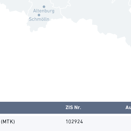
ZIS Nr.
Au
l (MTK)
102924