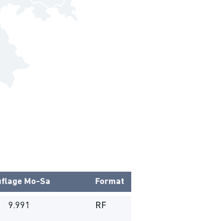
flage
Mo-Sa
Format
9.991
RF